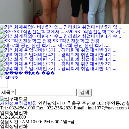
경리회계취업대비반5기 입...
8/20 SKT직업전문학교에서 ...
경리회계취업대비반4기 수...
SKT직업전문학교 전경
제 67회 공인 전산 회계, ...
경리회계 취업대비반 3기 ...
경리회계 취업대비반 4기 ...
경리회계 취업대비반 4기 ...
경리회계 취업대비반 2기 ...
경리회계 취업대비반 3기 ...
1
2
3
4
5
6
7
8
개인정보취급방침
인천광역시 미추홀구 주안로 108 (주안동,경향
Tel : 032-256-1000 Fax : 032-256-2828 Email : inta1977@naver.com
입학상담전화
032-256-1000
상담시간 : AM.10:00~PM.6:00 / 월~금
입학상담전화