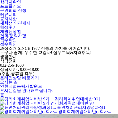
합격자확인
포트폴리오
구인의뢰 신청
커뮤니티
공지사항
재학생 의견제시
학생후기
개발원생활
건의/문의사항
접수확인
접수확인
과정소개
SINCE 1977 전통의 가치를 이어갑니다.
누구나 쉽게! 우수한 교강사! 실무교육&자격취득!
생활안내
상담전화
032-256-1000
상담시간 : 9:00~18:00
(주말,공휴일 휴무)
온라인상담 바로가기
오시는 길
인천직업능력개발원로
오시는길을 안내해드립니다.
홈
경리회계취업대비반 9기 ...
경리회계취업대비반 9기
표면처리관리자양성과정1...
경리회계취업대비반(2회차...