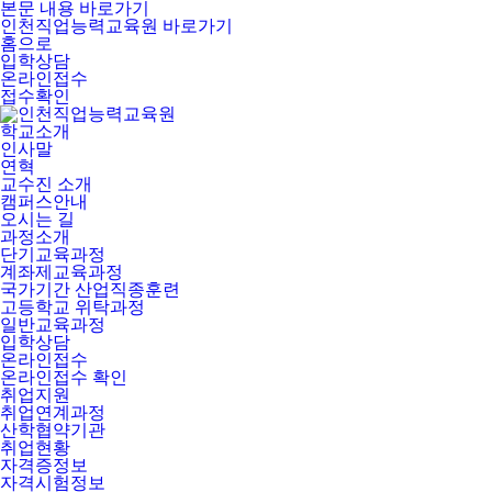
본문 내용 바로가기
인천직업능력교육원 바로가기
홈으로
입학상담
온라인접수
접수확인
학교소개
인사말
연혁
교수진 소개
캠퍼스안내
오시는 길
과정소개
단기교육과정
계좌제교육과정
국가기간 산업직종훈련
고등학교 위탁과정
일반교육과정
입학상담
온라인접수
온라인접수 확인
취업지원
취업연계과정
산학협약기관
취업현황
자격증정보
자격시험정보