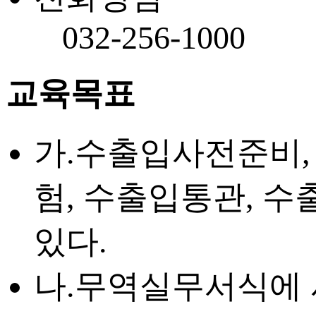
032-256-1000
교육목표
가.수출입사전준비,
험, 수출입통관, 수
있다.
나.무역실무서식에